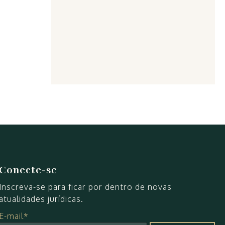
Conecte-se
Inscreva-se para ficar por dentro de novas
atualidades jurídicas.
E-mail*