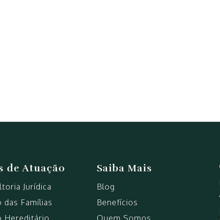
s de Atuação
Saiba Mais
toria Jurídica
Blog
o das Famílias
Benefícios
o Hereditário
Quem Somos