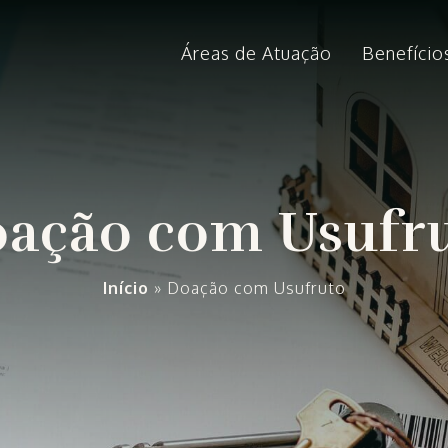
Áreas de Atuação
Benefício
ação com Usufr
Início
»
Doação com Usufruto