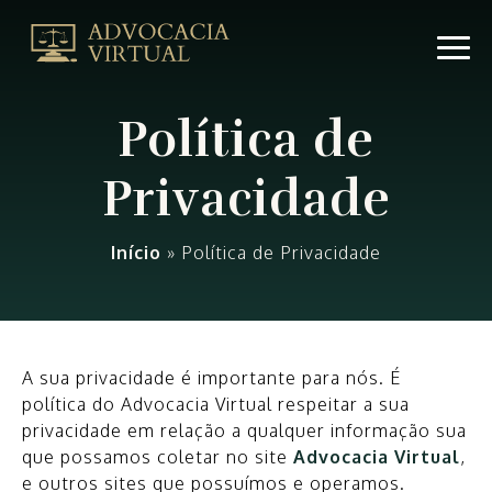
Política
de
Privacidade
|
Política de
Advocacia
VirtualAdvocacia
Privacidade
Virtual
Início
»
Política de Privacidade
A sua privacidade é importante para nós. É
política do Advocacia Virtual respeitar a sua
privacidade em relação a qualquer informação sua
que possamos coletar no site
Advocacia Virtual
,
e outros sites que possuímos e operamos.