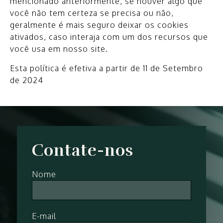
mencionado anteriormente, se houver algo que
você não tem certeza se precisa ou não,
geralmente é mais seguro deixar os cookies
ativados, caso interaja com um dos recursos que
você usa em nosso site.
Esta política é efetiva a partir de 11 de Setembro
de 2024
Contate-nos
Nome
E-mail