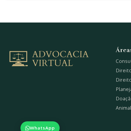
julho
Área
2026
Consul
|
Advocacia
Direit
VirtualAdvocacia
Direit
Virtual
Plane
Doaçã
Anima
WhatsApp