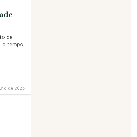
dade
to de
ue o tempo
ulho de 2026