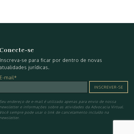
Conecte-se
Inscreva-se para ficar por dentro de novas
atualidades jurídicas.
E-mail*
Seu endereço de e-mail é utilizado apenas para envio de nossa
newsletter e informações sobre as atividades da Advocacia Virtual.
Você sempre pode usar o link de cancelamento incluído na
newsletter.