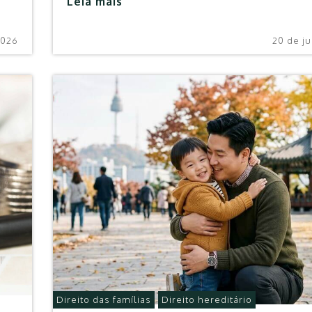
Leia mais
2026
20 de j
Direito das famílias
Direito hereditário