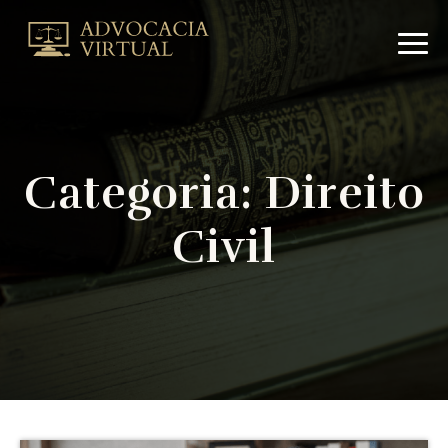
Arquivo
de
Direito
Civil
|
Advocacia
VirtualAdvocacia
Categoria:
Direito
Virtual
Civil