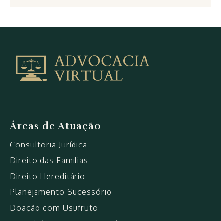
Arquivo
de
Direito
Civil
|
Advocacia
VirtualAdvocacia
Áreas de Atuação
Virtual
Consultoria Jurídica
Direito das Famílias
Direito Hereditário
Planejamento Sucessório
Doação com Usufruto