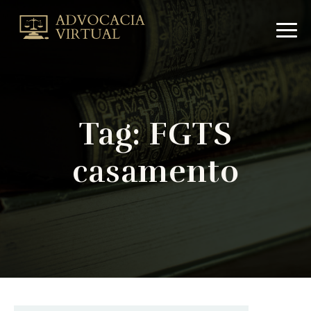
Arquivo
de
FGTS
casamento
|
Advocacia
VirtualAdvocacia
Tag:
FGTS
Virtual
casamento