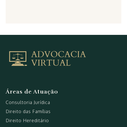
Arquivo
de
FGTS
casamento
|
Advocacia
VirtualAdvocacia
Áreas de Atuação
Virtual
Consultoria Jurídica
Direito das Famílias
Direito Hereditário