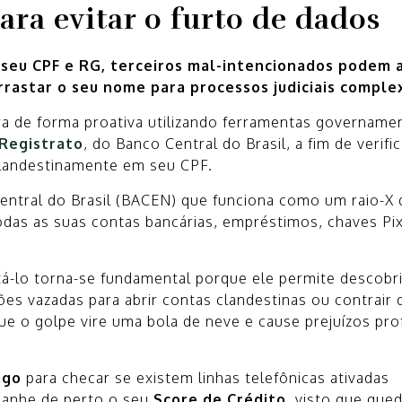
ra evitar o furto de dados
o seu CPF e RG, terceiros mal-intencionados podem a
rrastar o seu nome para processos judiciais comple
ra de forma proativa utilizando ferramentas govername
Registrato
, do Banco Central do Brasil, a fim de verifi
clandestinamente em seu CPF.
ntral do Brasil (BACEN) que funciona como um raio-X 
todas as suas contas bancárias, empréstimos, chaves Pi
á-lo torna-se fundamental porque ele permite descobri
s vazadas para abrir contas clandestinas ou contrair 
e o golpe vire uma bola de neve e cause prejuízos pro
ago
para checar se existem linhas telefônicas ativadas
mpanhe de perto o seu
Score de Crédito,
visto que que