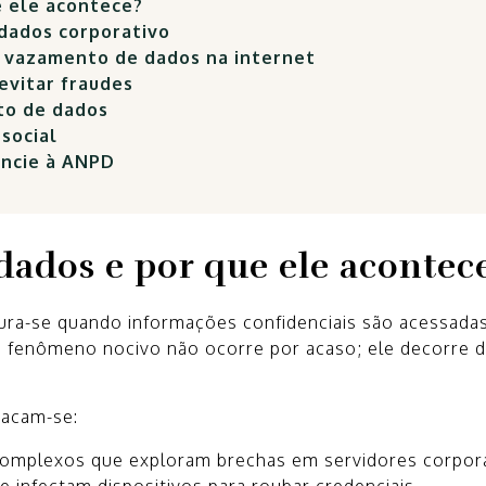
 ele acontece?
dados corporativo
 vazamento de dados na internet
 evitar fraudes
rto de dados
social
uncie à ANPD
ados e por que ele acontec
ura-se quando informações confidenciais são acessadas
e fenômeno nocivo não ocorre por acaso; ele decorre d
tacam-se:
complexos que exploram brechas em servidores corpora
 infectam dispositivos para roubar credenciais.