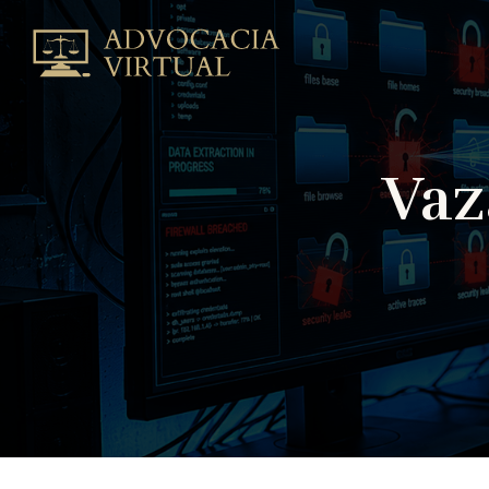
Vazamento
de
Dados
na
Internet
|
Vaz
Advocacia
VirtualAdvocacia
Virtual