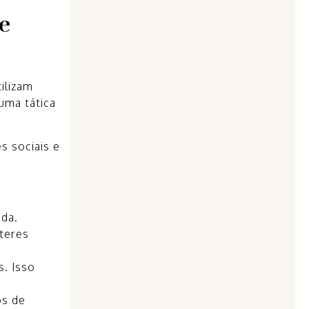
e
ilizam
uma tática
s sociais e
ida.
teres
s. Isso
os de