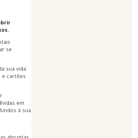
brir
xos.
ntais
car se
da sua vida
x e cartões
r
dívidas em
fundos à sua
das abruptas