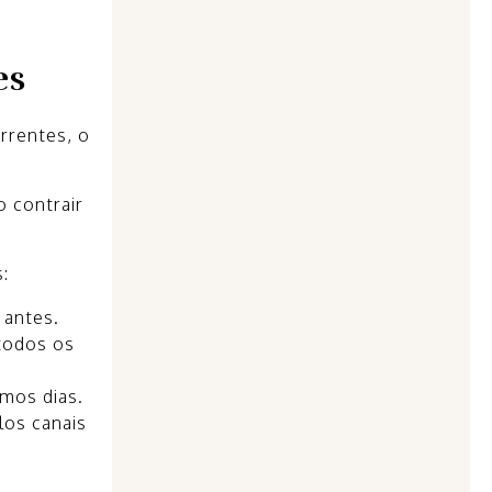
es
rrentes, o
 contrair
:
 antes.
 todos os
mos dias.
los canais