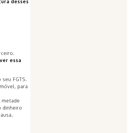
tura desses
ceiro.
lver essa
o seu FGTS.
imóvel, para
a metade
o dinheiro
causa,