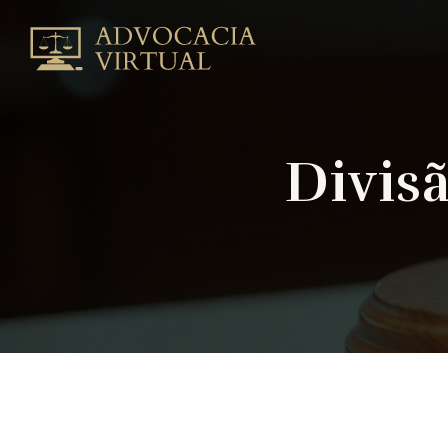
Divisão
do
FGTS
no
Divórcio
|
Divis
Advocacia
VirtualAdvocacia
Virtual