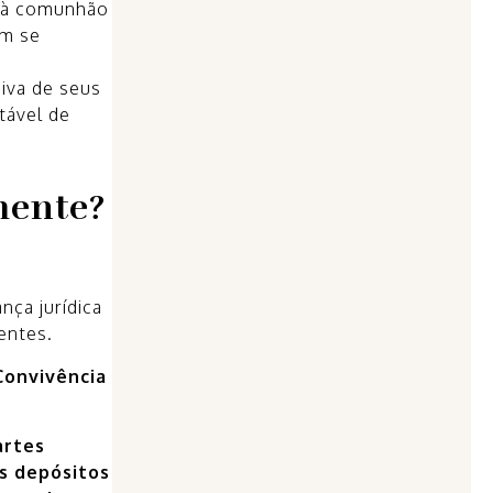
 à comunhão
ém se
iva de seus
tável de
mente?
nça jurídica
entes.
Convivência
artes
os depósitos