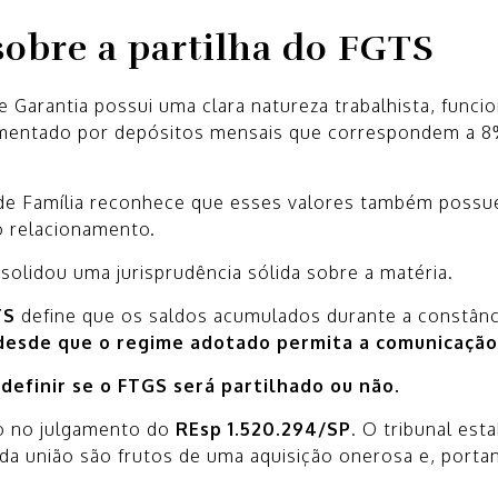
obre a partilha do FGTS
e Garantia possui uma clara natureza trabalhista, func
limentado por depósitos mensais que correspondem a 8
ito de Família reconhece que esses valores também pos
o relacionamento.
solidou uma jurisprudência sólida sobre a matéria.
TS
define que os saldos acumulados durante a constânc
desde que o regime adotado permita a comunicação
 definir se o FTGS será partilhado ou não.
o no julgamento do
REsp 1.520.294/SP
. O tribunal est
 da união são frutos de uma aquisição onerosa e, port