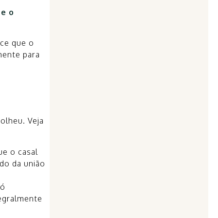
te o
ce que o
mente para
olheu. Veja
ue o casal
do da união
só
tegralmente