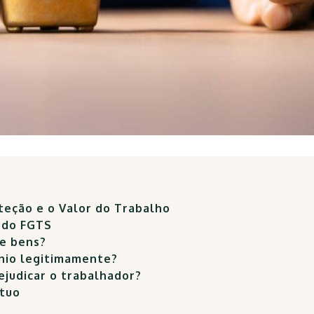
oteção e o Valor do Trabalho
a do FGTS
de bens?
nio legitimamente?
judicar o trabalhador?
útuo