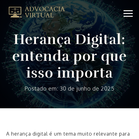
Herança
Digital:
entenda
por
Herança Digital:
que
isso
entenda por que
importa
|
Advocacia
isso importa
VirtualAdvocacia
Virtual
Postado em: 30 de junho de 2025
A herança digital é um tema muito relevante para