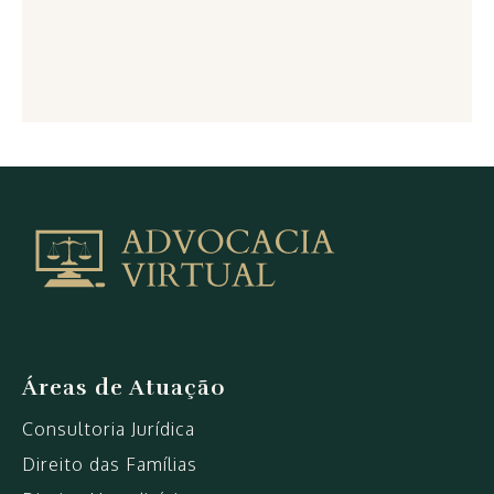
Arquivo
de
isenção
ICMS
PCD
visão
monocular
Áreas de Atuação
|
Consultoria Jurídica
Advocacia
VirtualAdvocacia
Direito das Famílias
Virtual