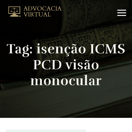
Arquivo
de
isenção
ICMS
PCD
visão
Tag:
isenção ICMS
monocular
|
PCD visão
Advocacia
VirtualAdvocacia
monocular
Virtual