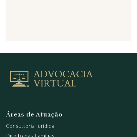
Arquivo
de
pensãoalimentícia
|
Advocacia
VirtualAdvocacia
Virtual
Áreas de Atuação
Consultoria Jurídica
Direito das Famílias