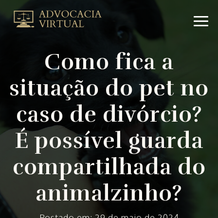
Como
fica
a
situação
Como fica a
do
pet
situação do pet no
no
caso
de
caso de divórcio?
divórcio?
É
É possível guarda
possível
guarda
compartilhada do
compartilhada
do
animalzinho?
animalzinho?
|
Advocacia
Postado em: 29 de maio de 2024